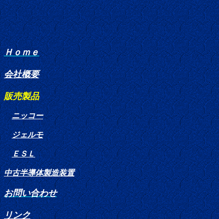
Ｈｏｍｅ
会社概要
販売製品
ニッコー
ジェルモ
ＥＳＬ
中古半導体製造装置
お問い合わせ
リンク